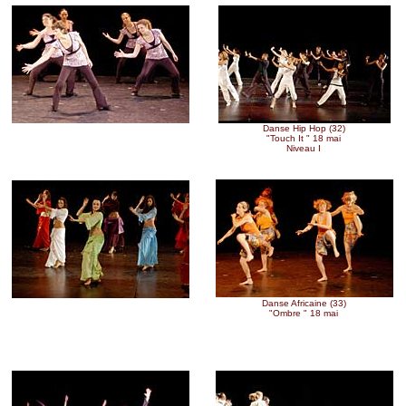
Danse Jazz (35)
Danse Hip Hop (32)
"Dance Floor" 18 mai
"Touch It " 18 mai
Niveau Adultes II
Niveau I
Danse Orientale (29)
Danse Africaine (33)
"Arabesque" 18 mai
"Ombre " 18 mai