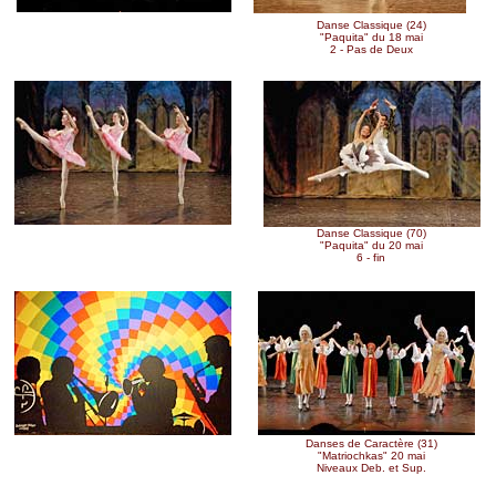
Danse Classique (43)
Danse Classique (24)
"
Paquita
" du 18 mai
"Paquita" du 18 mai
1
2 - Pas de Deux
Danse Classique (69)
Danse Classique (70)
"
Paquita
" du 20 mai
"Paquita" du 20 mai
5
6 - fin
Jazz & Hip Hop
(83)
Danses de Caractère (31)
"Jazz Return" 18 mai
"Matriochkas" 20 mai
Niveaux divers
Niveaux Deb. et Sup.