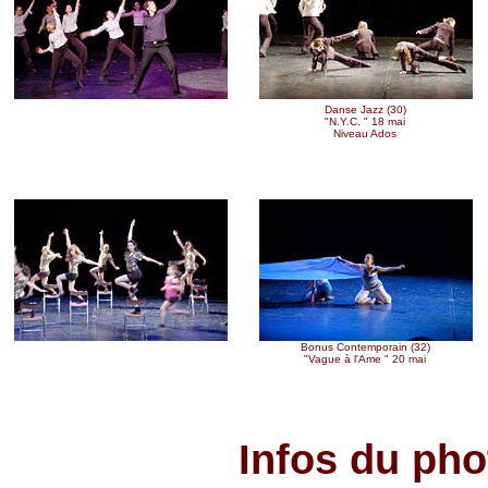
Danse Jazz (25)
Danse Jazz (30)
"A long Time A Go " 18 mai
"N.Y.C. " 18 mai
Niveau Adultes III
Niveau Ados
Bonus
Jazz (10)
Bonus
Contemporain (32)
"Jazz Return " 20 mai
"Vague à l'Ame " 20 mai
Infos du ph